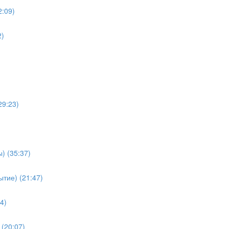
2:09)
2)
29:23)
) (35:37)
тие) (21:47)
4)
(20:07)