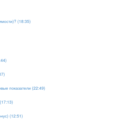
имости)? (18:35)
:44)
07)
вые показатели (22:49)
(17:13)
нус) (12:51)