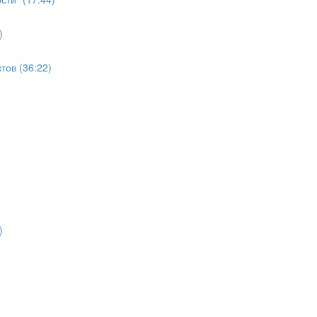
)
ов (36:22)
)