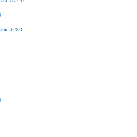
)
ов (36:22)
)