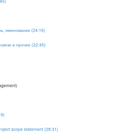
45)
ь, именование (24:16)
вязи и прочее (22:45)
agement)
19)
oject scope statement (28:31)