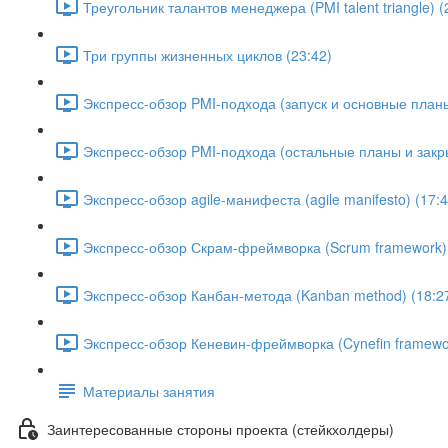
Треугольник талантов менеджера (PMI talent triangle) (
Три группы жизненных циклов (23:42)
Экспресс-обзор PMI-подхода (запуск и основные планы
Экспресс-обзор PMI-подхода (остальные планы и закры
Экспресс-обзор agile-манифеста (agile manifesto) (17:4
Экспресс-обзор Скрам-фреймворка (Scrum framework) 
Экспресс-обзор Канбан-метода (Kanban method) (18:2
Экспресс-обзор Кеневин-фреймворка (Cynefin framewor
Материалы занятия
Заинтересованные стороны проекта (стейкхолдеры)