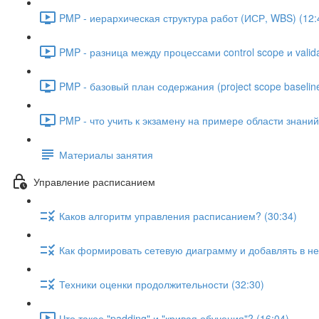
PMP - иерархическая структура работ (ИСР, WBS) (12:
PMP - разница между процессами control scope и valida
PMP - базовый план содержания (project scope baseline
PMP - что учить к экзамену на примере области знани
Материалы занятия
Управление расписанием
Каков алгоритм управления расписанием? (30:34)
Как формировать сетевую диаграмму и добавлять в не
Техники оценки продолжительности (32:30)
Что такое "padding" и "кривая обучения"? (16:04)