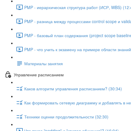
PMP - иерархическая структура работ (ИСР, WBS) (12:
PMP - разница между процессами control scope и valida
PMP - базовый план содержания (project scope baseline
PMP - что учить к экзамену на примере области знани
Материалы занятия
Управление расписанием
Каков алгоритм управления расписанием? (30:34)
Как формировать сетевую диаграмму и добавлять в не
Техники оценки продолжительности (32:30)
Что такое "padding" и "кривая обучения"? (16:04)