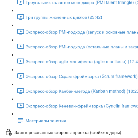
Треугольник талантов менеджера (PMI talent triangle) (
Три группы жизненных циклов (23:42)
Экспресс-обзор PMI-подхода (запуск и основные планы
Экспресс-обзор PMI-подхода (остальные планы и закры
Экспресс-обзор agile-манифеста (agile manifesto) (17:4
Экспресс-обзор Скрам-фреймворка (Scrum framework) 
Экспресс-обзор Канбан-метода (Kanban method) (18:2
Экспресс-обзор Кеневин-фреймворка (Cynefin framewor
Материалы занятия
Заинтересованные стороны проекта (стейкхолдеры)