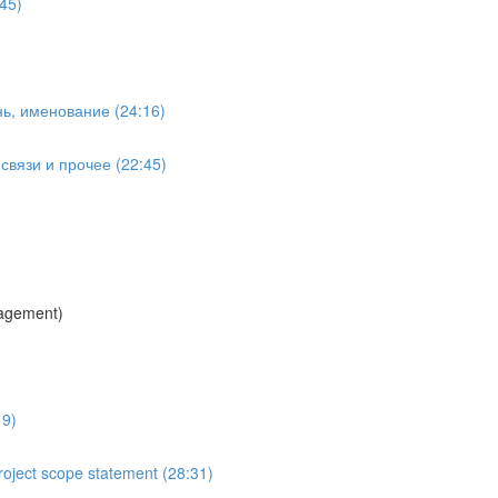
45)
ь, именование (24:16)
вязи и прочее (22:45)
agement)
19)
oject scope statement (28:31)