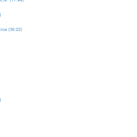
)
ов (36:22)
)