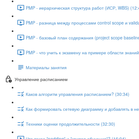
PMP - иерархическая структура работ (ИСР, WBS) (12:
PMP - разница между процессами control scope и valida
PMP - базовый план содержания (project scope baseline
PMP - что учить к экзамену на примере области знани
Материалы занятия
Управление расписанием
Каков алгоритм управления расписанием? (30:34)
Как формировать сетевую диаграмму и добавлять в не
Техники оценки продолжительности (32:30)
Что такое "padding" и "кривая обучения"? (16:04)