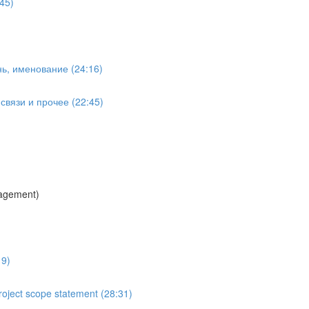
45)
ь, именование (24:16)
вязи и прочее (22:45)
agement)
19)
oject scope statement (28:31)