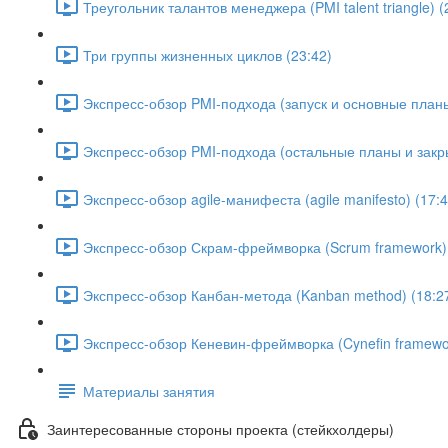
Треугольник талантов менеджера (PMI talent triangle) (
Три группы жизненных циклов (23:42)
Экспресс-обзор PMI-подхода (запуск и основные планы
Экспресс-обзор PMI-подхода (остальные планы и закры
Экспресс-обзор agile-манифеста (agile manifesto) (17:4
Экспресс-обзор Скрам-фреймворка (Scrum framework) 
Экспресс-обзор Канбан-метода (Kanban method) (18:2
Экспресс-обзор Кеневин-фреймворка (Cynefin framewor
Материалы занятия
Заинтересованные стороны проекта (стейкхолдеры)