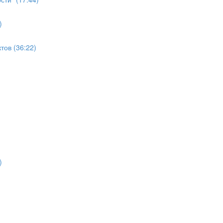
)
ов (36:22)
)