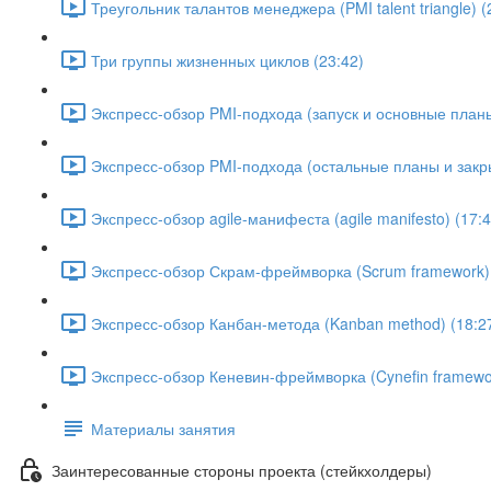
Треугольник талантов менеджера (PMI talent triangle) (
Три группы жизненных циклов (23:42)
Экспресс-обзор PMI-подхода (запуск и основные планы
Экспресс-обзор PMI-подхода (остальные планы и закры
Экспресс-обзор agile-манифеста (agile manifesto) (17:4
Экспресс-обзор Скрам-фреймворка (Scrum framework) 
Экспресс-обзор Канбан-метода (Kanban method) (18:2
Экспресс-обзор Кеневин-фреймворка (Cynefin framewor
Материалы занятия
Заинтересованные стороны проекта (стейкхолдеры)