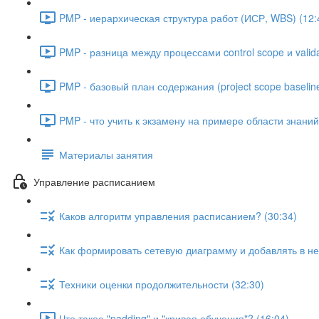
PMP - иерархическая структура работ (ИСР, WBS) (12:
PMP - разница между процессами control scope и valida
PMP - базовый план содержания (project scope baseline
PMP - что учить к экзамену на примере области знани
Материалы занятия
Управление расписанием
Каков алгоритм управления расписанием? (30:34)
Как формировать сетевую диаграмму и добавлять в не
Техники оценки продолжительности (32:30)
Что такое "padding" и "кривая обучения"? (16:04)