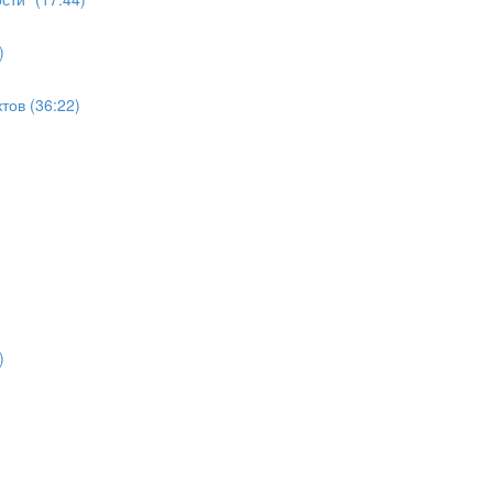
)
ов (36:22)
)