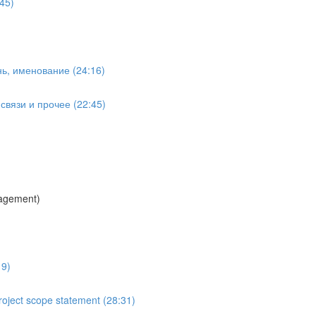
45)
ь, именование (24:16)
вязи и прочее (22:45)
agement)
19)
oject scope statement (28:31)